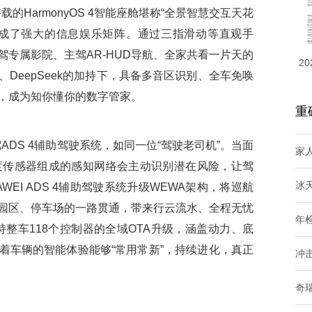
的HarmonyOS 4智能座舱堪称“全景智慧交互天花
构成了强大的信息娱乐矩阵。通过三指滑动等直观手
专属影院、主驾AR-HUD导航、全家共看一片天的
20
DeepSeek的加持下，具备多音区识别、全车免唤
，成为知你懂你的数字管家。
重
S 4辅助驾驶系统，如同一位“驾驶老司机”。当面
家
度传感器组成的感知网络会主动识别潜在风险，让驾
冰
EI ADS 4辅助驾驶系统升级WEWA架构，将巡航
园区、停车场的一路贯通，带来行云流水、全程无忧
年
整车118个控制器的全域OTA升级，涵盖动力、底
着车辆的智能体验能够“常用常新”，持续进化，真正
冲
奇