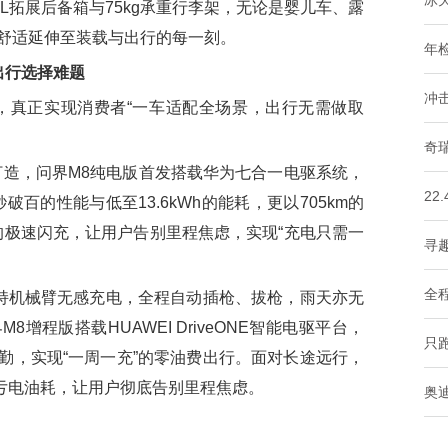
冰
0L拓展后备箱与75kg承重行李架，无论是婴儿车、露
舒适延伸至装载与出行的每一刻。
年
出行选择难题
冲
真正实现消费者“一车适配全场景，出行无需做取
奇
造，问界M8纯电版首发搭载华为七合一电驱系统，
22
破百的性能与低至13.6kWh的能耗，更以705km的
电量的极速闪充，让用户告别里程焦虑，实现“充电只需一
寻趣
全
持机械臂无感充电，全程自动插枪、拔枪，雨天亦无
增程版搭载HUAWEI DriveONE智能电驱平台，
只
通勤，实现“一周一充”的零油费出行。面对长途远行，
0km的亏电油耗，让用户彻底告别里程焦虑。
奥迪