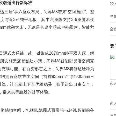
义奢适出行新标准
22
三居”享六座双布局，问界M8带来“空间自由”。整
寻趣
长度与近3㎡纯平地板，其中六座版支持3-6座魔术变
437mm休憩大床，无论是长途小憩或户外露营，皆能秒
全
要
通式大通铺，或一键形成2070mm纯平双人床，解
朋友相聚还是独处小憩，问界M8皆能以灵活空间完
而充满可能。在百变形态之上，问界M8将舒适诠释为
拥有宽敞乘坐空间（前排935mm/二排900mm/三
家
式滑轨，让长辈上下车优雅稳妥，孩子进出自由安全；
距，带来头等舱般的舒享体验。
家
储物空间，包括9L隐藏式百宝箱与149L智能前备