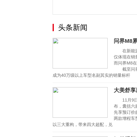
性能超越
头条新闻
问界M8
在新能源汽
仅体现在销
而问界M8在
截至问界M
成为40万级以上车型名副其实的销量标杆
大美舒享
11月9日
布，囊括六
先享预订价的
两款增程车型
以三大重构，带来四大超配，兑