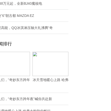
.48万元起，全新BJ40魔核电
“6”朝古都 MAZDA EZ
程高能，QQ冰淇淋压轴大礼沸腾“奇
闻排行
人们，“奇妙东方跨年
冰天雪地暖心上路 哈弗
夜”喊你共赴新
大狗助你畅行
人们，“奇妙东方跨年夜”喊你共赴新