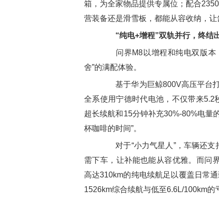
箱，为全家物品提供专属位；配合235
营装备还是滑雪板，都能从容收纳，让
“纯电+增程”双轨并行
，
终结
问界M8以增程和纯电双版本，
舍”的满配体验。
基于华为巨鲸800V高压平台打
全系使用宁德时代电池，不仅带来5.2秒
超长续航和15分钟补充30%-80%
杯咖啡的时间”。
对于“小力气星人”，车辆还支
需下车，让补能也能从容优雅。而问界M8
高达310km的纯电续航足以覆盖日常
1526km综合续航与低至6.6L/10