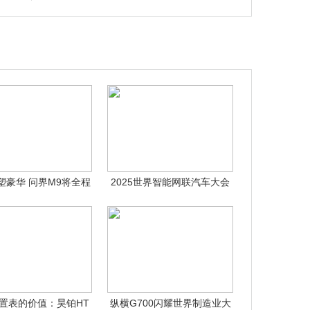
塑豪华 问界M9将全程
2025世界智能网联汽车大会
护航20
开幕 赛
置表的价值：昊铂HT
纵横G700闪耀世界制造业大