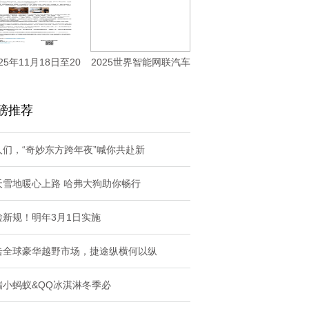
25年11月18日至20
2025世界智能网联汽车
日Aut
大会开幕 赛
磅推荐
人们，“奇妙东方跨年夜”喊你共赴新
天雪地暖心上路 哈弗大狗助你畅行
检新规！明年3月1日实施
击全球豪华越野市场，捷途纵横何以纵
瑞小蚂蚁&QQ冰淇淋冬季必