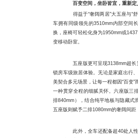
百变空间，坐卧皆宜
，
重新定
得益于“奢阔两居”大五座与“舒适
车拥有同级领先的3510mm内部空间
换，座椅可轻松化身为1950mm或1
变移动卧室。
五座版更可呈现3138mm超长贯
锁房车级旅居体验。无论是家庭出行、
美契合多元场景，让每一程都因“百变”
一种贯穿全程的细腻关怀。六座版三排均
排840mm），结合纯平地板与隐藏
五座版则赋予二排1080mm的奢阔间
此外，全车还配备超40处人性化