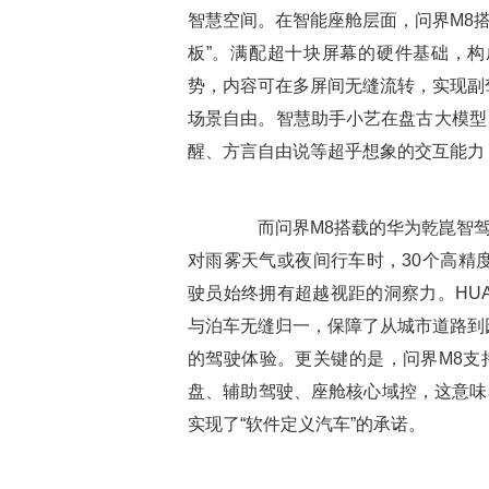
智慧空间。在智能座舱层面，问界M8搭载
板”。满配超十块屏幕的硬件基础，
势，内容可在多屏间无缝流转，实现副驾
场景自由。智慧助手小艺在盘古大模型、
醒、方言自由说等超乎想象的交互能力
而问界M8搭载的华为乾崑智驾AD
对雨雾天气或夜间行车时，30个高精
驶员始终拥有超越视距的洞察力。HUAW
与泊车无缝归一，保障了从城市道路到
的驾驶体验。更关键的是，问界M8支持
盘、辅助驾驶、座舱核心域控，这意味
实现了“软件定义汽车”的承诺。