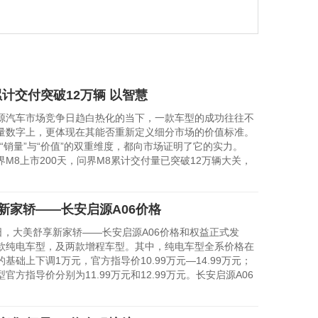
用“终身权
会，以硬
累计交付突破12万辆 以智慧
车市场竞争日趋白热化的当下，一款车型的成功往往不
量数字上，更体现在其能否重新定义细分市场的价值标准。
“销量”与“价值”的双重维度，都向市场证明了它的实力。
8上市200天，问界M8累计交付量已突破12万辆大关，
新家轿——长安启源A06价格
，大美舒享新家轿——长安启源A06价格和权益正式发
款纯电车型，及两款增程车型。其中，纯电车型全系价格在
基础上下调1万元，官方指导价10.99万元—14.99万元；
官方指导价分别为11.99万元和12.99万元。长安启源A06