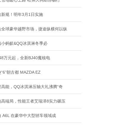
天雪地暖心上路 哈弗大狗助你畅行
检新规！明年3月1日实施
击全球豪华越野市场，捷途纵横何以纵
瑞小蚂蚁&QQ冰淇淋冬季必
.48万元起，全新BJ40魔核电
“6”朝古都 MAZDA EZ
程高能，QQ冰淇淋压轴大礼沸腾“奇
跑高端局，性能王者艾瑞泽8实力碾压
 A6L 在豪华中大型轿车领域成