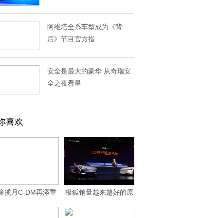
阿维塔全系车型成为《背
后》节目官方指
安全是最大的豪华 从奇瑞安
全之夜看星
你喜欢
途揽月C-DM再添重
极狐销量越来越好的原
量级车主 中国
因找到了！11.