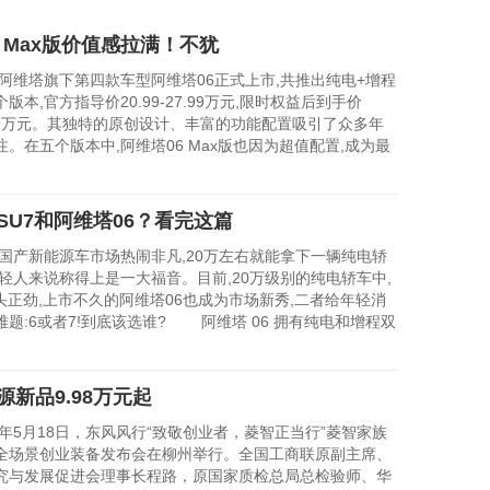
6 Max版价值感拉满！不犹
维塔旗下第四款车型阿维塔06正式上市,共推出纯电+增程
版本,官方指导价20.99-27.99万元,限时权益后到手价
26.49万元。其独特的原创设计、丰富的功能配置吸引了众多年
。在五个版本中,阿维塔06 Max版也因为超值配置,成为最
SU7和阿维塔06？看完这篇
产新能源车市场热闹非凡,20万左右就能拿下一辆纯电轿
年轻人来说称得上是一大福音。目前,20万级别的纯电轿车中,
头正劲,上市不久的阿维塔06也成为市场新秀,二者给年轻消
题:6或者7!到底该选谁? 阿维塔 06 拥有纯电和增程双
源新品9.98万元起
5月18日，东风风行“致敬创业者，菱智正当行”菱智家族
全场景创业装备发布会在柳州举行。全国工商联原副主席、
究与发展促进会理事长程路，原国家质检总局总检验师、华