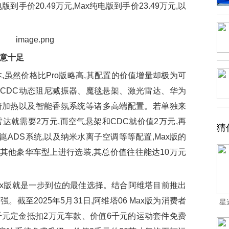
电版到手价20.49万元,Max纯电版到手价23.49万元,以
诚意十足
,虽然价格比Pro版略高,其配置的价值增量却极为可
、CDC动态阻尼减振器、魔毯悬架、激光雷达、华为
椅加热以及智能香氛系统等诸多高端配置。若单独来
光雷达就需要2万元,而空气悬架和CDC就价值2万元,再
猜
崑ADS系统,以及纳米水离子空调等等配置,Max版的
在其他豪华车型上进行选装,其总价值往往能达10万元
ax版就是一步到位的最佳选择。结合阿维塔目前推出
。截至2025年5月31日,阿维塔06 Max版为消费者
星
5千元定金抵扣2万元车款、价值6千元的运动套件免费