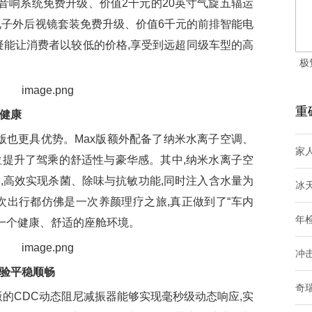
音响系统免费升级、价值2千元的20英寸气旋五辐运
电子外后视镜套装免费升级、价值6千元的前排智能电
疑能让消费者以较低的价格,享受到远超同级车型的高
极
重
与健康
版也更具优势。Max版额外配备了纳米水离子空调、
家
位提升了驾乘的舒适性与豪华感。其中,纳米水离子空
,高效实现杀菌、除味与抗敏功能,同时注入含水量为
冰
一次出行都仿佛是一次养颜理疗之旅,真正做到了“车内
年
了一个健康、舒适的座舱环境。
冲
体验平稳顺畅
奇
版的CDC动态阻尼减振器能够实现毫秒级动态响应,实