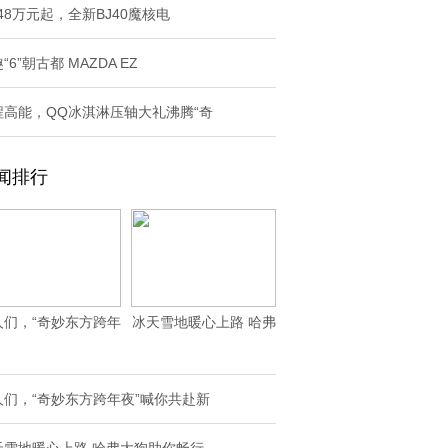
.48万元起，全新BJ40魔核电
“6”朝古都 MAZDA EZ
程高能，QQ冰淇淋压轴大礼沸腾“奇
闻排行
人们，“奇妙东方跨年
冰天雪地暖心上路 哈弗
夜”喊你共赴新
大狗助你畅行
人们，“奇妙东方跨年夜”喊你共赴新