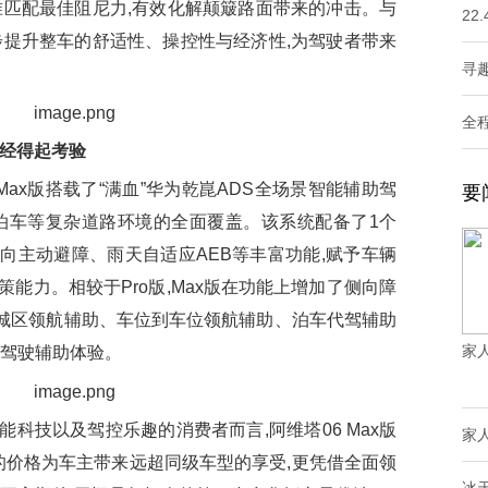
准匹配最佳阻尼力,有效化解颠簸路面带来的冲击。与
22
步提升整车的舒适性、操控性与经济性,为驾驶者带来
寻趣
全
靠经得起考验
ax版搭载了“满血”华为乾崑ADS全场景智能辅助驾
要
泊车等复杂道路环境的全面覆盖。该系统配备了1个
侧向主动避障、雨天自适应AEB等丰富功能,赋予车辆
能力。相较于Pro版,Max版在功能上增加了侧向障
、城区领航辅助、车位到车位领航辅助、泊车代驾辅助
家
的驾驶辅助体验。
技以及驾控乐趣的消费者而言,阿维塔06 Max版
家
的价格为车主带来远超同级车型的享受,更凭借全面领