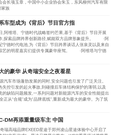
会会长项玉章，中国中小企业协会朱玉，东风柳州汽车有限
智家族
系车型成为《背后》节目官方指
日,阿维塔、宁德时代战略签约芒果,基于《背后》节目开展
作,探索品牌跨界创新路径,赋能双方品牌形象提升。 ·阿
配宁德时代电池,为《背后》节目跨界谈话人张泉灵以及来自
综艺的明星嘉宾们提供专属豪华座驾。 ·阿维塔与宁德
大的豪华 从奇瑞安全之夜看星
能源汽车市场蓬勃发展的同时,安全问题也引发了广泛关注。
热失控引发的起火事故,到碰撞后车体结构保护的薄弱,以及
统的缺陷问题频发,一系列问题对新能源汽车的安全性能提出
全正从“合规”成为“品牌底线”,重新成为最大的豪华。为了筑
C-DM再添重量级车主 中国
奇瑞高端品牌EXEED星途于郑州凌山星途体验中心开启了