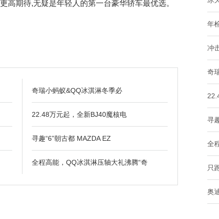
冰
的更高期待,无疑是年轻人的第一台豪华轿车最优选。
年
冲
奇
奇瑞小蚂蚁&QQ冰淇淋冬季必
22
22.48万元起，全新BJ40魔核电
寻趣
寻趣“6”朝古都 MAZDA EZ
全
全程高能，QQ冰淇淋压轴大礼沸腾“奇
只
奥迪