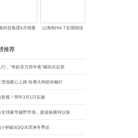
氪科技集团4月销量
山海炮Hi4-T全国陆续
41,316台，
到店 已全面
磅推荐
人们，“奇妙东方跨年夜”喊你共赴新
天雪地暖心上路 哈弗大狗助你畅行
检新规！明年3月1日实施
击全球豪华越野市场，捷途纵横何以纵
瑞小蚂蚁&QQ冰淇淋冬季必