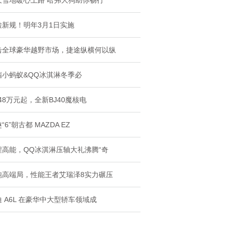
天雪地暖心上路 哈弗大狗助你畅行
检新规！明年3月1日实施
击全球豪华越野市场，捷途纵横何以纵
瑞小蚂蚁&QQ冰淇淋冬季必
.48万元起，全新BJ40魔核电
“6”朝古都 MAZDA EZ
程高能，QQ冰淇淋压轴大礼沸腾“奇
跑高端局，性能王者艾瑞泽8实力碾压
 A6L 在豪华中大型轿车领域成