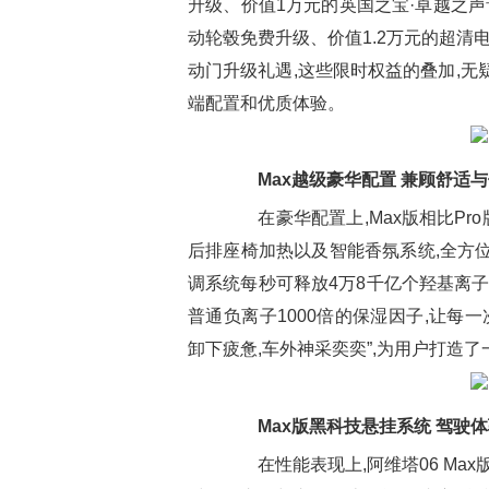
升级、价值1万元的英国之宝·卓越之声
动轮毂免费升级、价值1.2万元的超清
动门升级礼遇,这些限时权益的叠加,无
端配置和优质体验。
Max越级豪华配置 兼顾舒适
在豪华配置上,Max版相比Pro
后排座椅加热以及智能香氛系统,全方
调系统每秒可释放4万8千亿个羟基离子
普通负离子1000倍的保湿因子,让每
卸下疲惫,车外神采奕奕”,为用户打造
Max版黑科技悬挂系统 驾驶
在性能表现上,阿维塔06 Max