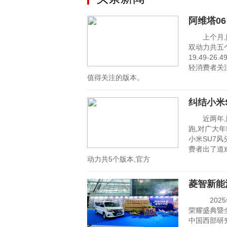
阿维塔0
上个月,阿
双动力共五个
19.49-
轻消费者关注
值得关注的版本。
纠结小米
近两年,国
跑,对广大
小米SU7风
费者出了道难
动力共5个版本,官方
菱智新能
2025年
荣耀盛典暨
中国西部研