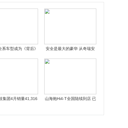
全系车型成为《背后》
安全是最大的豪华 从奇瑞安
节目官方指
全之夜看星
集团4月销量41,316
山海炮Hi4-T全国陆续到店 已
台，
全面