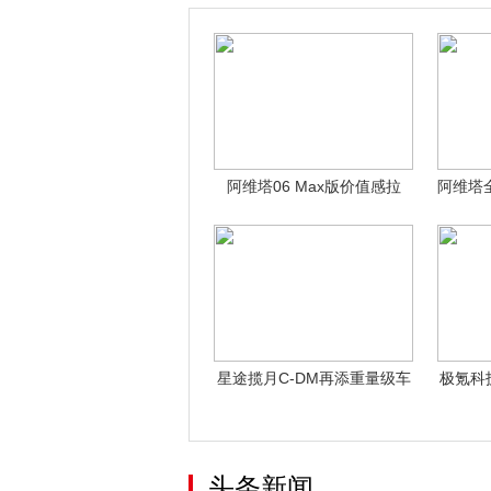
阿维塔06 Max版价值感拉
阿维塔
满！不犹
星途揽月C-DM再添重量级车
极氪科技
主 中国
头条新闻