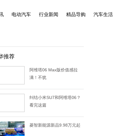
讯
电动汽车
行业新闻
精品导购
汽车生活
华推荐
阿维塔06 Max版价值感拉
满！不犹
纠结小米SU7和阿维塔06？
看完这篇
菱智新能源新品9.98万元起