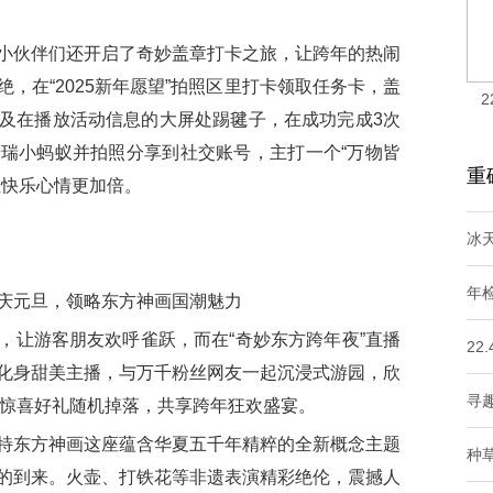
伙伴们还开启了奇妙盖章打卡之旅，让跨年的热闹
，在“2025新年愿望”拍照区里打卡领取任务卡，盖
2
及在播放活动信息的大屏处踢毽子，在成功完成3次
瑞小蚂蚁并拍照分享到社交账号，主打一个“万物皆
重
让快乐心情更加倍。
冰
年
庆元旦，领略东方神画国潮魅力
让游客朋友欢呼雀跃，而在“奇妙东方跨年夜”直播
22
化身甜美主播，与万千粉丝网友一起沉浸式游园，欣
寻趣
有惊喜好礼随机掉落，共享跨年狂欢盛宴。
东方神画这座蕴含华夏五千年精粹的全新概念主题
种
的到来。火壶、打铁花等非遗表演精彩绝伦，震撼人