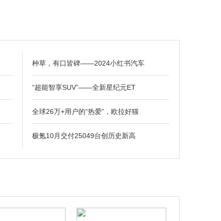
种草，有口皆碑——2024小红书汽车
“超能智享SUV”——全新星纪元ET
全球26万+用户的“热爱”，欧拉好猫
极氪10月交付25049台创历史新高