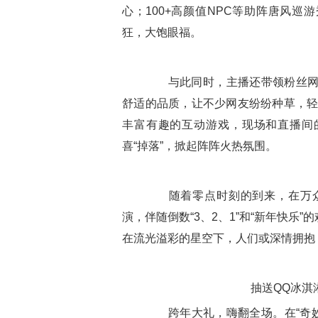
心；100+高颜值NPC等助阵唐风
狂，大饱眼福。
与此同时，主播还带领粉丝网友
舒适的品质，让不少网友纷纷种草，轻
丰富有趣的互动游戏，现场和直播间
喜“掉落”，掀起阵阵火热氛围。
随着零点时刻的到来，在万众期
演，伴随倒数“3、2、1”和“新年快
在流光溢彩的星空下，人们或深情拥抱，
抽送QQ冰淇淋
跨年大礼，嗨翻全场。在“奇妙