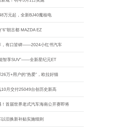
检新规！明年3月1日实施
.48万元起，全新BJ40魔核电
“6”朝古都 MAZDA EZ
草，有口皆碑——2024小红书汽车
能智享SUV”——全新星纪元ET
26万+用户的“热爱”，欧拉好猫
10月交付25049台创历史新高
撼！首届世界老式汽车海南公开赛即将
车以旧换新补贴实施细则