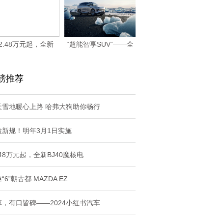
2.48万元起，全新
“超能智享SUV”——全
BJ40魔核电
新星纪元ET
磅推荐
天雪地暖心上路 哈弗大狗助你畅行
检新规！明年3月1日实施
.48万元起，全新BJ40魔核电
“6”朝古都 MAZDA EZ
草，有口皆碑——2024小红书汽车