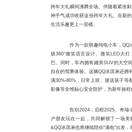
跨年大礼瞬间沸腾全场。伴随着紧张刺
神手气成功收获这份跨年大礼。在新的
生活乐趣更上一层楼。
作为一款萌趣纯电小车，QQ冰
级360°微笑语言设计、微笑LED
巴。同时，车内拥有媲美SUV的大空间
自在的驾乘体验。这辆QQ冰淇淋还拥有2
满30%-80%，日常上班、接送孩子
影像等全维贴心安全防护，为新年旅程
告别2024，启程2025。奇瑞
户朋友玩在一起，共同解锁了一场美
&QQ冰淇淋也将继续陪你“满电”出发