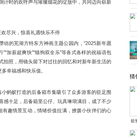
倒计时的欢呼声与璀璨烟花的绽放中，共同迈向崭新
狂欢尽兴，惊喜礼遇快乐不停
动的芜湖方特东方神画主题公园内，“2025新年愿
斤”“加薪超爽快”“猫狗双全乐”等各式各样的祝福语包
式拍照，用镜头留下对过往的回忆和对新年新生活的
更多幸福感和快乐值。
猜
瑞小蚂蚁打造的后备箱市集吸引了众多游客的驻足围
喜感十足，后备箱里公仔、玩具琳琅满目，成了不少
姐姐有趣情景互动，情绪价值拉满，撩拨小伙伴们的心
极