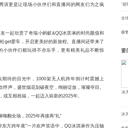
“超
巡游秀演更是让现场小伙伴们和直播间的网友们为之疯
全球
极氪
一起欣赏了奇瑞小蚂蚁&QQ冰淇淋的时尚颜值和
松get爱车，开启更美好的新旅程。直播间还带来了
的小伙伴们都玩得不亦乐乎，更有精美礼品不断惊
要
待的目光中，1000架无人机跨年倒计时震撼上
乐”的欢呼声，盛世烟花划破夜空，绚丽绽放，璀璨夺目。
冰
或互相祝福，一起迈入崭新的2025年。
冰
嗨翻全场，2025年再接再“礼”
东方跨年夜”一片欢声笑语中，QQ冰淇淋作为压轴