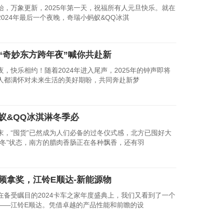
万象更新，2025年第一天，祝福所有人元旦快乐。就在
2024年最后一个夜晚，奇瑞小蚂蚁&QQ冰淇
“奇妙东方跨年夜”喊你共赴新
快乐相约！随着2024年进入尾声，2025年的钟声即将
人都满怀对未来生活的美好期盼，共同奔赴新梦
蚁&QQ冰淇淋冬季必
“囤货”已然成为人们必备的过冬仪式感，北方已囤好大
猫冬”状态，南方的腊肉香肠正在各种飘香，还有羽
频拿奖，江铃E顺达-新能源物
受瞩目的2024卡车之家年度盛典上，我们又看到了一个
——江铃E顺达。凭借卓越的产品性能和前瞻的设