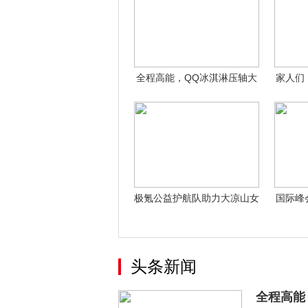
全程高能，QQ冰淇淋压轴大
家人们
礼沸腾“奇
极氪公益护航队助力大凉山女
国际峰
子足球队亚
头条新闻
全程高能