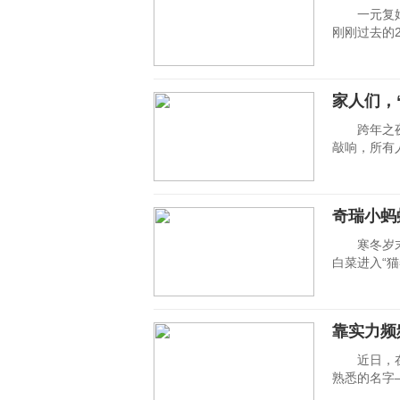
一元复始，
刚刚过去的
家人们，
跨年之夜，
敲响，所有
奇瑞小蚂
寒冬岁末，
白菜进入“
靠实力频
近日，在备
熟悉的名字