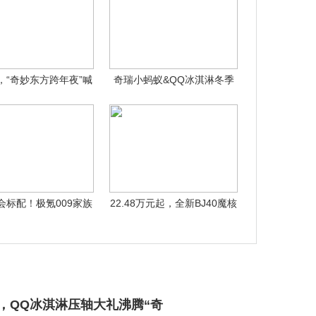
，“奇妙东方跨年夜”喊
奇瑞小蚂蚁&QQ冰淇淋冬季
你共赴新
必
会标配！极氪009家族
22.48万元起，全新BJ40魔核
担任20
电
，QQ冰淇淋压轴大礼沸腾“奇