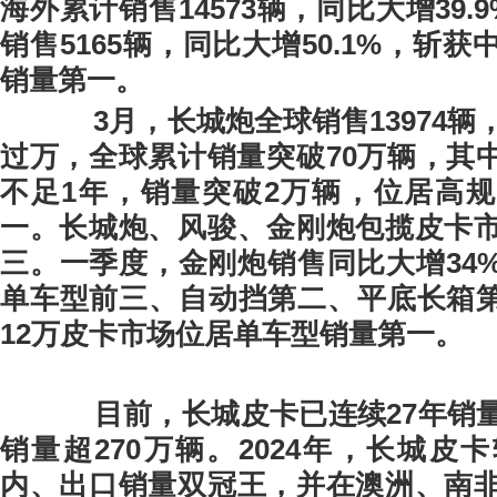
海外
累计销售
14573
辆，同比大增
39.9
销售5165
辆，同比大
增50.1%
，斩获
销量
第一
。
3月，
长城炮全球销售
13974
辆
过万，
全球累计销量突破70
万辆，
其
不足1年，销量突破2万辆，
位居
高规
一
。
长城炮、风骏、金刚炮包揽
皮卡
三。
一季度，金刚炮销售同比大增34
单车型前三、自动挡第二、平底长箱
12万皮卡市场位居单车型销量第一。
目前，长城皮卡已连续27年销
销量超270万辆。
2024年，长城皮
内、出口销量双冠王，并在澳洲、南