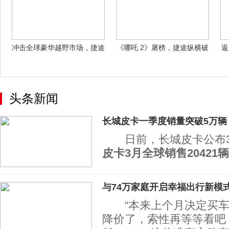
冲击全球豪华越野市场，捷途
《哪吒 2》屠榜，捷途纵横破
返
纵横何以纵
局 中国
头条新闻
长城皮卡一季度销量突破5万辆
日前，长城皮卡公布3
皮卡
3
月全球销售
20421
辆
与74万家庭开启幸福出行新模
“本来上个月决定买车
降价了，索性再等等看吧