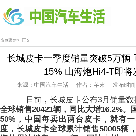
热点聚焦>
正文
长城皮卡一季度销量突破5万辆 
15% 山海炮Hi4-T即
来源：中国汽车生活 作者：芊末 发布时间：20
日前，长城皮卡公布3月销量数
全球销售
20421
辆，同比大增
16.2
%
。
50%，中国每卖出两台皮卡，就有
度
，长城皮卡全球累计销售
50005
辆