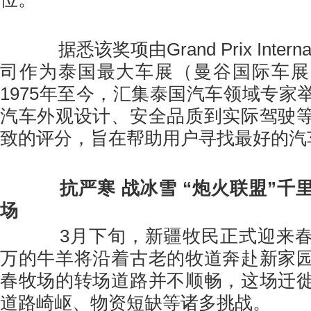
据悉该奖项由Grand Prix Intern
司作为泰国最大车展（曼谷国际车展
1975年至今，汇集泰国汽车领域专家
汽车外观设计、安全品质到实际驾驶
致的评分，旨在帮助用户寻找最好的汽
抗严寒
战冰雪
“
炮火联盟
”千
场
3月下旬，新疆牧民正式迎来春
万的牛羊将沿着古老的牧道奔赴新家
春牧场的转场道路并不顺畅，这场迁
道路崎岖、物资短缺等诸多挑战。