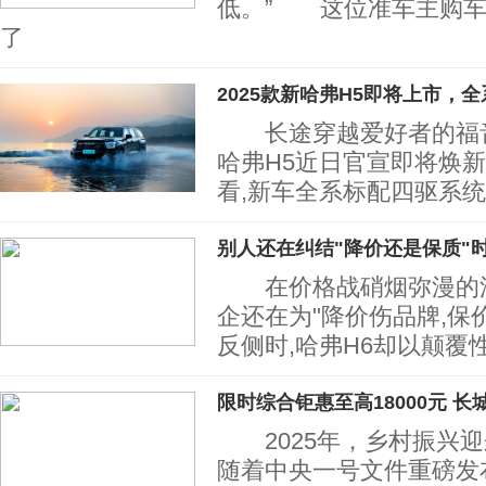
低。” 这位准车主购车
了
2025款新哈弗H5即将上市，全
长途穿越爱好者的福音来
哈弗H5近日官宣即将焕新
看,新车全系标配四驱系统
别人还在纠结"降价还是保质"
在价格战硝烟弥漫的汽
企还在为"降价伤品牌,保
反侧时,哈弗H6却以颠覆
限时综合钜惠至高18000元 长
2025年，乡村振兴迎
随着中央一号文件重磅发