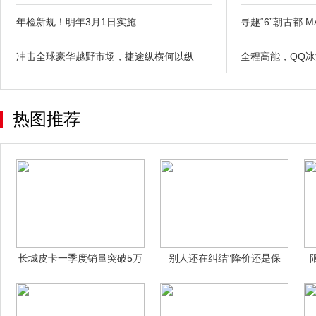
年检新规！明年3月1日实施
寻趣“6”朝古都 MA
冲击全球豪华越野市场，捷途纵横何以纵
全程高能，QQ冰
热图推荐
长城皮卡一季度销量突破5万
别人还在纠结"降价还是保
辆 同比逆
质"时，哈