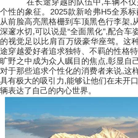
在长途穿越的队伍中,车辆不仅是
个性的象征。2025款新哈弗H5全系
从前脸高亮黑格栅到车顶黑色行李架,
深邃水切,可以说是“全面黑化”,配合
的视觉足以比肩百万级豪华座驾。这
途穿越爱好者追求独特、不羁的性格特
旷野之中成为众人瞩目的焦点,彰显自
对于那些追求个性化的消费者来说,这
具有极大的吸引力,能够让他们在未开口
辆表达了自己的内心世界。