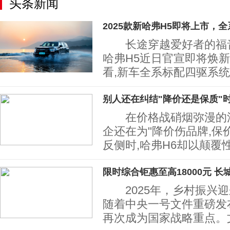
头条新闻
2025款新哈弗H5即将上市，全
长途穿越爱好者的福音来
哈弗H5近日官宣即将焕新
看,新车全系标配四驱系统
别人还在纠结"降价还是保质"
在价格战硝烟弥漫的汽
企还在为"降价伤品牌,保
反侧时,哈弗H6却以颠覆
限时综合钜惠至高18000元 长
2025年，乡村振兴迎
随着中央一号文件重磅发
再次成为国家战略重点。