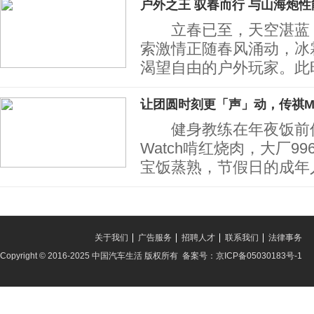
户外之王 驭春而行 与山海炮
立春已至，天空湛蓝，
索激情正随春风涌动，冰
渴望自由的户外玩家。此
让团圆时刻更「声」动，传祺M
健身教练在年夜饭前偷偷
Watch啃红烧肉，大厂9
宝饭蒸熟，节假日的成年
关于我们
广告服务
招聘人才
联系我们
法律事务
Copyright © 2016-2025 中国汽车生活 版权所有 备案号：京ICP备05030183号-1