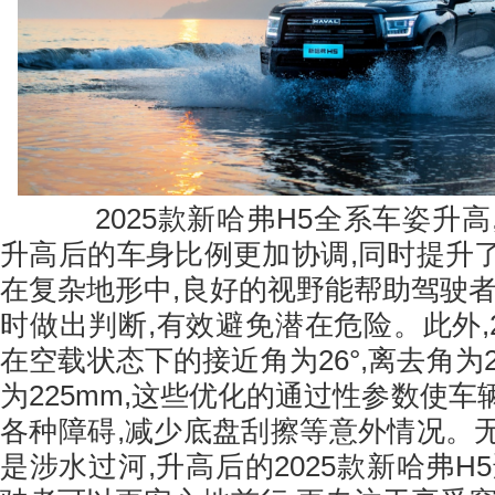
2025款新哈弗H5全系车姿升高,车
升高后的车身比例更加协调,同时提升
在复杂地形中,良好的视野能帮助驾驶者
时做出判断,有效避免潜在危险。此外,2
在空载状态下的接近角为26°,离去角为2
为225mm,这些优化的通过性参数使
各种障碍,减少底盘刮擦等意外情况。
是涉水过河,升高后的2025款新哈弗H