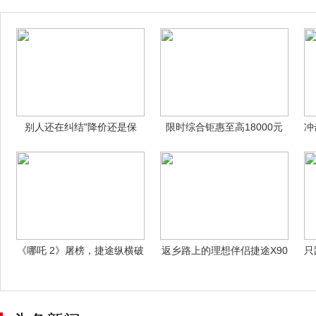
别人还在纠结"降价还是保
限时综合钜惠至高18000元
冲
质"时，哈
长城金
《哪吒 2》屠榜，捷途纵横破
返乡路上的理想伴侣捷途X90
只
局 中国
PRO